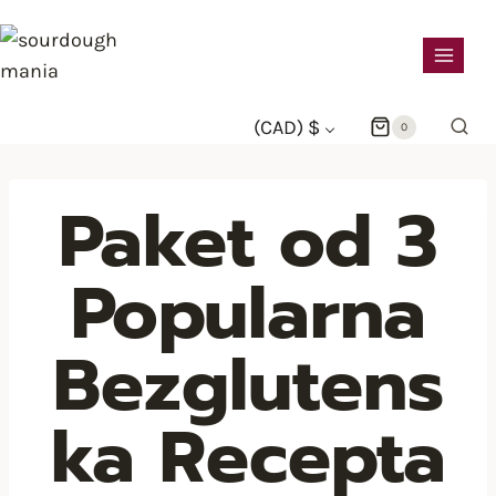
Skip
sourdough
to
mania
content
(CAD)
$
0
Paket od 3
Popularna
Bezglutens
ka Recepta