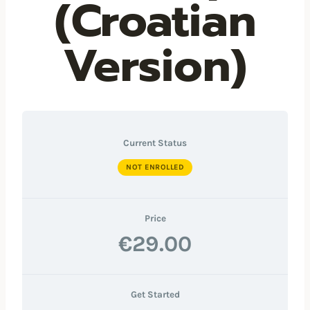
(Croatian
Version)
Current Status
NOT ENROLLED
Price
€29.00
Get Started